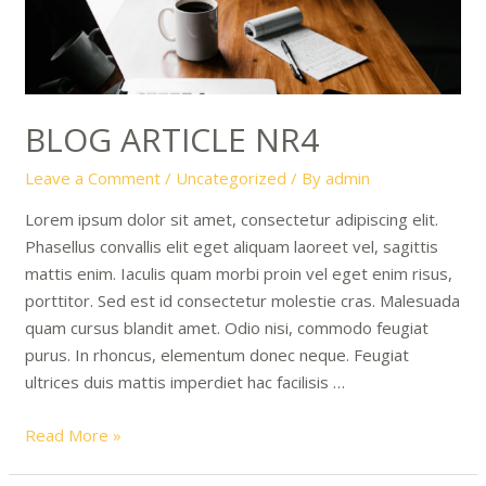
BLOG ARTICLE NR4
Leave a Comment
/
Uncategorized
/ By
admin
Lorem ipsum dolor sit amet, consectetur adipiscing elit.
Phasellus convallis elit eget aliquam laoreet vel, sagittis
mattis enim. Iaculis quam morbi proin vel eget enim risus,
porttitor. Sed est id consectetur molestie cras. Malesuada
quam cursus blandit amet. Odio nisi, commodo feugiat
purus. In rhoncus, elementum donec neque. Feugiat
ultrices duis mattis imperdiet hac facilisis …
Blog
Read More »
article