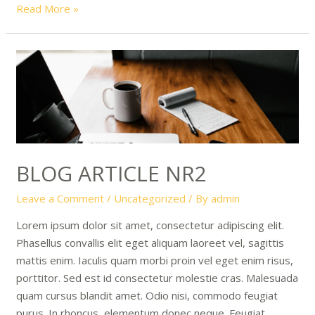
Blog
Read More »
article
NR3
BLOG ARTICLE NR2
Leave a Comment
/
Uncategorized
/ By
admin
Lorem ipsum dolor sit amet, consectetur adipiscing elit.
Phasellus convallis elit eget aliquam laoreet vel, sagittis
mattis enim. Iaculis quam morbi proin vel eget enim risus,
porttitor. Sed est id consectetur molestie cras. Malesuada
quam cursus blandit amet. Odio nisi, commodo feugiat
purus. In rhoncus, elementum donec neque. Feugiat