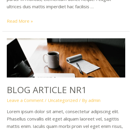
ultrices duis mattis imperdiet hac facilisis …
Blog
Read More »
article
NR2
BLOG ARTICLE NR1
Leave a Comment
/
Uncategorized
/ By
admin
Lorem ipsum dolor sit amet, consectetur adipiscing elit.
Phasellus convallis elit eget aliquam laoreet vel, sagittis
mattis enim. Iaculis quam morbi proin vel eget enim risus,